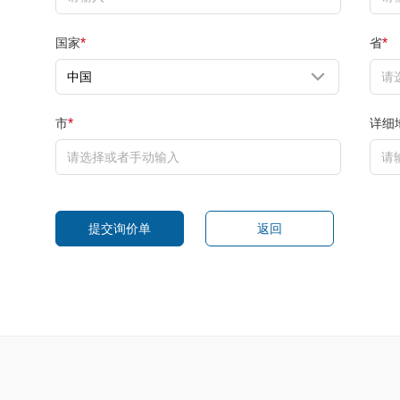
国家
省
*
*
市
详细
*
提交询价单
返回