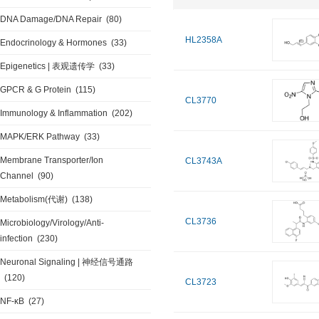
DNA Damage/DNA Repair
(80)
HL2358A
Endocrinology & Hormones
(33)
Epigenetics | 表观遗传学
(33)
GPCR & G Protein
(115)
CL3770
Immunology & Inflammation
(202)
MAPK/ERK Pathway
(33)
Membrane Transporter/Ion
CL3743A
Channel
(90)
Metabolism(代谢)
(138)
CL3736
Microbiology/Virology/Anti-
infection
(230)
Neuronal Signaling | 神经信号通路
(120)
CL3723
NF-κB
(27)