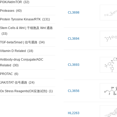
PI3K/Akt/mTOR
(32)
Proteases
(40)
CL3698
Protein Tyrosine Kinase/RTK
(131)
Stem Cells & Wnt | 干细胞及 Wnt 通路
(33)
CL3694
TGF-beta/Smad | 信号通路
(34)
Vitamin D Related
(18)
Antibody-drug Conjugate/ADC
CL3693
Related
(30)
PROTAC
(6)
JAK/STAT 信号通路
(24)
CL3656
Ox Stress Reagents(OX应激试剂)
(1)
HL2263