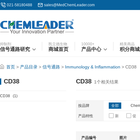
021-58180488
sales@MedChemLeader.com
抑制剂
凯立德生物
10000+
精美商品
信号通路研究
商城首页
产品中心
积分商城
首页
>
产品目录
>
信号通路
>
Immunology & Inflammation
>
CD38
CD38
CD38
1
个相关结果
CD38
(1)
按品牌
全部
Chem
产品特性
新
促
产品编号
图片