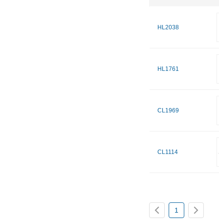
HL2038
HL1761
CL1969
CL1114
1