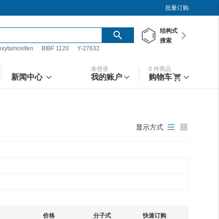
批量订购
结构
式
搜索
oxytamoxifen
BIBF 1120
Y-27632
未登录
0
件商品
新闻中心
我的账户
购物车
显示方式
价格
分子式
快速订购