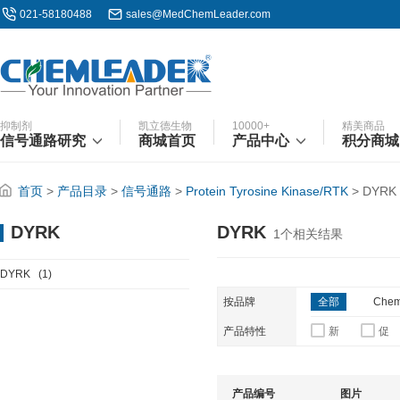
021-58180488
sales@MedChemLeader.com
抑制剂
凯立德生物
10000+
精美商品
信号通路研究
商城首页
产品中心
积分商城
首页
>
产品目录
>
信号通路
>
Protein Tyrosine Kinase/RTK
>
DYRK
DYRK
DYRK
1
个相关结果
DYRK
(1)
按品牌
全部
Chem
产品特性
新
促
产品编号
图片