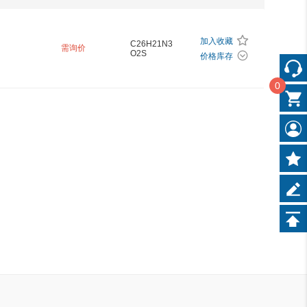
加入收藏
C26H21N3
需询价
O2S
价格库存
0