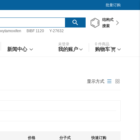
批量订购
结构
式
搜索
oxytamoxifen
BIBF 1120
Y-27632
未登录
0
件商品
新闻中心
我的账户
购物车
显示方式
价格
分子式
快速订购