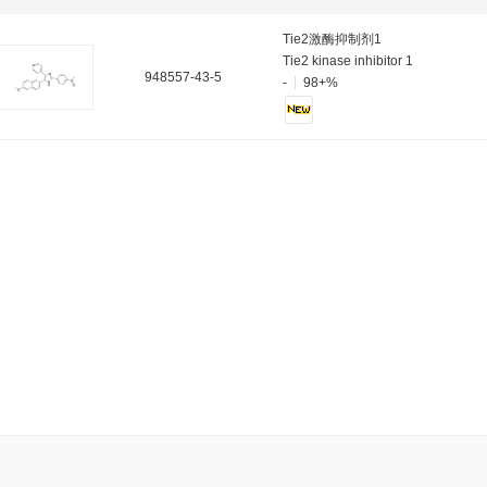
Tie2激酶抑制剂1
Tie2 kinase inhibitor 1
948557-43-5
-
98+%