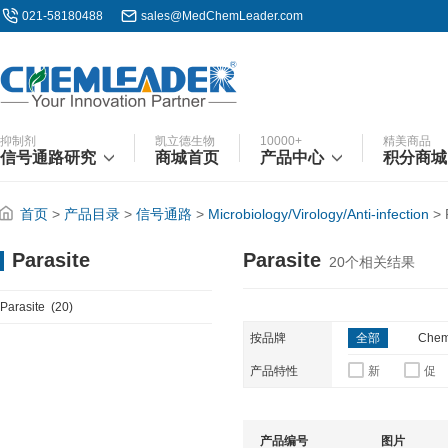
021-58180488
sales@MedChemLeader.com
抑制剂
凯立德生物
10000+
精美商品
信号通路研究
商城首页
产品中心
积分商城
首页
>
产品目录
>
信号通路
>
Microbiology/Virology/Anti-infection
>
Parasite
Parasite
20
个相关结果
Parasite
(20)
按品牌
全部
Chem
产品特性
新
促
产品编号
图片