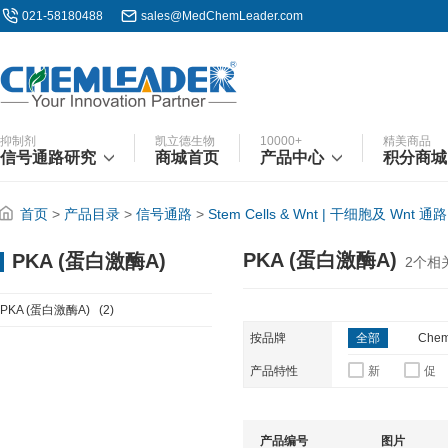
021-58180488
sales@MedChemLeader.com
抑制剂
凯立德生物
10000+
精美商品
信号通路研究
商城首页
产品中心
积分商城
首页
>
产品目录
>
信号通路
>
Stem Cells & Wnt | 干细胞及 Wnt 通路
PKA (蛋白激酶A)
PKA (蛋白激酶A)
2
个相
PKA (蛋白激酶A)
(2)
按品牌
全部
Chem
产品特性
新
促
产品编号
图片