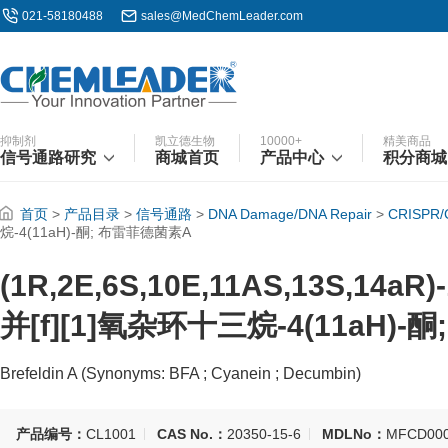
021-58180488
sales@MedChemLeader.com
抑制剂
凯立德生物
10000+
精美商品
信号通路研究
商城首页
产品中心
积分商城
首页
>
产品目录
>
信号通路
>
DNA Damage/DNA Repair
>
CRISPR/
烷-4(11aH)-酮; 布雷菲德菌素A
(1R,2E,6S,10E,11AS,13S,14a
并[f][1]氧杂环十三烷-4(11aH)
Brefeldin A (Synonyms: BFA ; Cyanein ; Decumbin)
产品编号：
CL1001
CAS No.：
20350-15-6
MDLNo：
MFCD000