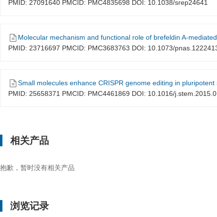
PMID: 27091640 PMCID: PMC4835698 DOI: 10.1038/srep24641
Molecular mechanism and functional role of brefeldin A-mediate
PMID: 23716697 PMCID: PMC3683763 DOI: 10.1073/pnas.122241
Small molecules enhance CRISPR genome editing in pluripotent s
PMID: 25658371 PMCID: PMC4461869 DOI: 10.1016/j.stem.2015.0
相关产品
抱歉，暂时没有相关产品
浏览记录