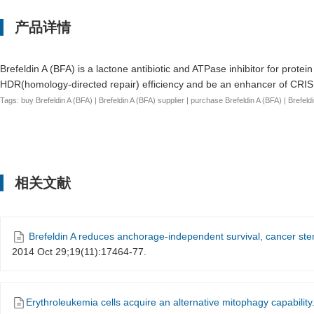
产品详情
Brefeldin A (BFA) is a lactone antibiotic and ATPase inhibitor for protei
HDR(homology-directed repair) efficiency and be an enhancer of CRISP
Tags:
buy Brefeldin A (BFA) | Brefeldin A (BFA) supplier | purchase Brefeldin A (BFA) | Brefeldi
相关文献
Brefeldin A reduces anchorage-independent survival, cancer ste
2014 Oct 29;19(11):17464-77.
Erythroleukemia cells acquire an alternative mitophagy capability