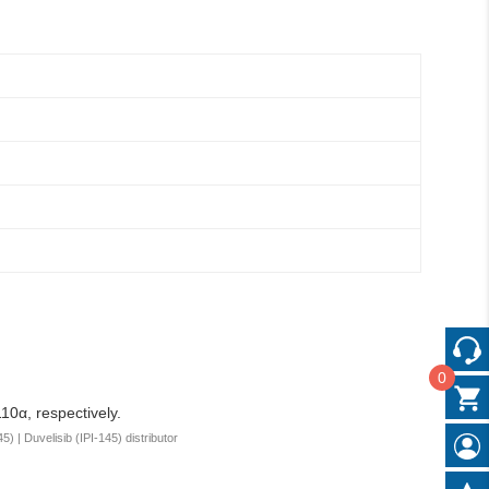
0
10α, respectively.
5) | Duvelisib (IPI-145) distributor