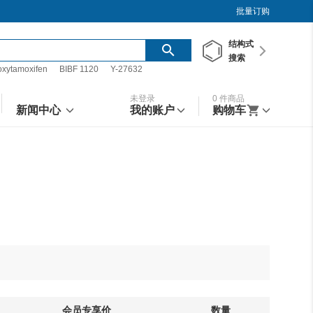
批量订购
结构
式
搜索
oxytamoxifen
BIBF 1120
Y-27632
未登录
0
件商品
新闻中心
我的账户
购物车
会员专享价
数量