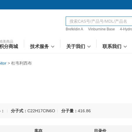
Brefeldin A
Vinburnine Base
4-Hydr
精美商品
积分商城
技术服务
关于我们
联系我们
itor
>
杜韦利西布
o：
分子式：
C22H17ClN6O
分子量：
416.86
库存
目录价