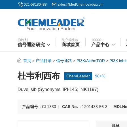
021-58180488
sales@MedChemLeader.com
抑制剂
凯立德生物
10000+
信号通路研究
商城首页
产品中心
首页
>
产品目录
>
信号通路
>
PI3K/Akt/mTOR
>
PI3K inhib
杜韦利西布
ChemLeader
98+%
Duvelisib (Synonyms: IPI-145; INK1197)
产品编号：
CL1333
CAS No.：
1201438-56-3
MDLN
规格