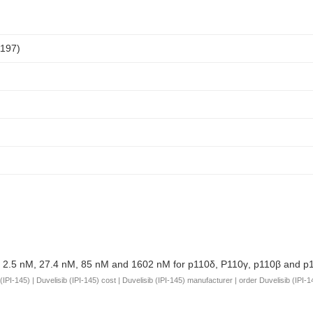
1197)
50 of 2.5 nM, 27.4 nM, 85 nM and 1602 nM for p110δ, P110γ, p110β and p1
IPI-145) | Duvelisib (IPI-145) cost | Duvelisib (IPI-145) manufacturer | order Duvelisib (IPI-14