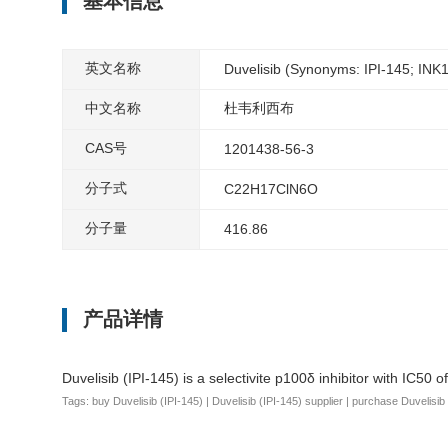
基本信息
英文名称
Duvelisib (Synonyms: IPI-145; INK
中文名称
杜韦利西布
CAS号
1201438-56-3
分子式
C22H17ClN6O
分子量
416.86
产品详情
Duvelisib (IPI-145) is a selectivite p100δ inhibitor with IC
Tags: buy Duvelisib (IPI-145) | Duvelisib (IPI-145) supplier | purchase Duvelisib (