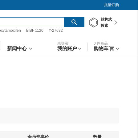
批量订购
结构
式
搜索
oxytamoxifen
BIBF 1120
Y-27632
未登录
0
件商品
新闻中心
我的账户
购物车
会员专享价
数量