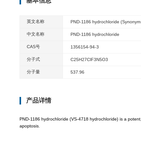
基本信息
英文名称
PND-1186 hydrochloride (Synonyms
中文名称
PND-1186 hydrochloride
CAS号
1356154-94-3
分子式
C25H27ClF3N5O3
分子量
537.96
产品详情
PND-1186 hydrochloride (VS-4718 hydrochloride) is a potent, 
apoptosis.