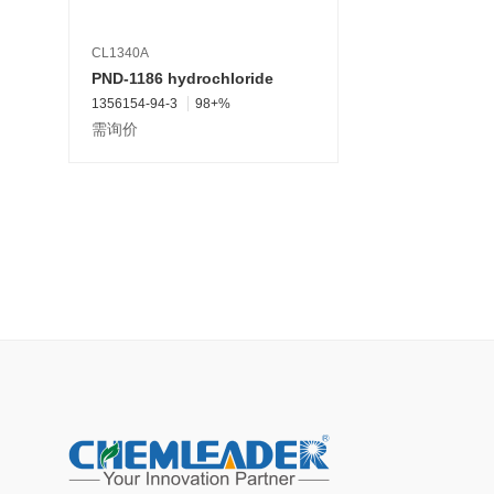
CL1340A
PND-1186 hydrochloride
1356154-94-3
98+%
需询价