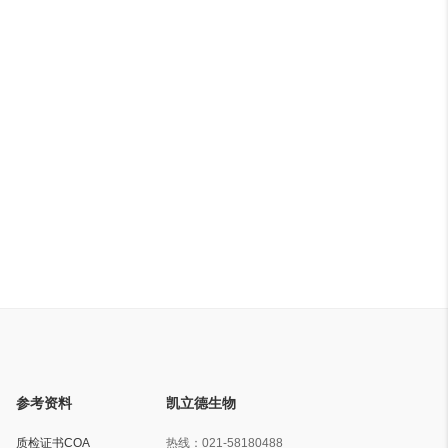
参考资料
凯立德生物
质检证书COA
热线：
021-58180488