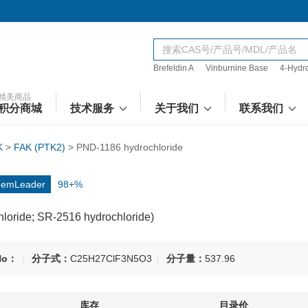
Brefeldin A
Vinburnine Base
4-Hydr
精美商品
积分商城
技术服务
关于我们
联系我们
K
>
FAK (PTK2)
>
PND-1186 hydrochloride
emLeader
98+%
loride; SR-2516 hydrochloride)
No：
分子式：
C25H27ClF3N5O3
分子量：
537.96
库存
目录价