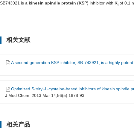
SB743921 is a
kinesin spindle protein (KSP)
inhibitor with
K
of 0.1 n
i
相关文献
A second generation KSP inhibitor, SB-743921, is a highly potent 
Optimized S-trityl-L-cysteine-based inhibitors of kinesin spindle p
J Med Chem. 2013 Mar 14;56(5):1878-93.
相关产品