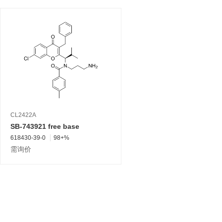
CL2422A
SB-743921 free base
618430-39-0
98+%
需询价