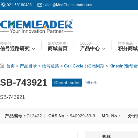
021-58180488
sales@MedChemLeader.com
抑制剂
凯立德生物
10000+
精美商品
信号通路研究
商城首页
产品中心
积分商城
首页
>
产品目录
>
信号通路
>
Cell Cycle | 细胞周期
>
Kinesin(驱动
SB-743921
ChemLeader
98+%
SB-743921
产品编号：
CL2422
CAS No.：
940929-33-9
MDLNo：
分子
规格