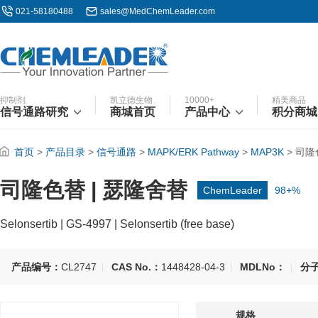
021-58180488
sales@MedChemLeader.com
抑制剂
凯立德生物
10000+
精美商品
信号通路研究
商城首页
产品中心
积分商城
首页
>
产品目录
>
信号通路
>
MAPK/ERK Pathway
>
MAP3K
>
司隆
司隆色替 | 瑟隆舍替
ChemLeader
98+%
Selonsertib | GS-4997 | Selonsertib (free base)
产品编号：
CL2747
CAS No.：
1448428-04-3
MDLNo：
分
规格