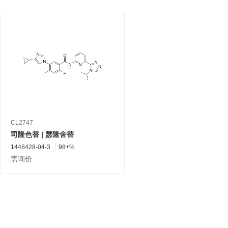
CL2747
司隆色替 | 瑟隆舍替
1448428-04-3
98+%
需询价