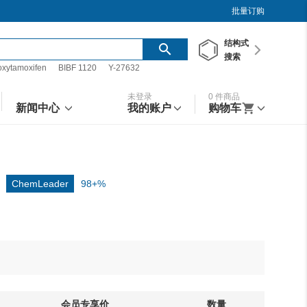
批量订购
结构
式
搜索
oxytamoxifen
BIBF 1120
Y-27632
未登录
0
件商品
新闻中心
我的账户
购物车
ChemLeader
98+%
会员专享价
数量