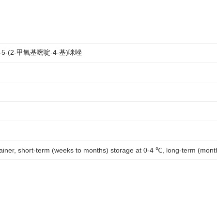
)-5-(2-甲氧基嘧啶-4-基)咪唑
tainer, short-term (weeks to months) storage at 0-4 ℃, long-term (mont