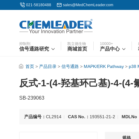
021-58180488
sales@MedChemLeader.com
抑制剂
凯立德生物
10000+
信号通路研究
商城首页
产品中心
首页
>
产品目录
>
信号通路
>
MAPK/ERK Pathway
>
p38
反式-1-(4-羟基环己基)-4-(4
SB-239063
产品编号：
CL2914
CAS No.：
193551-21-2
MDLNo
规格