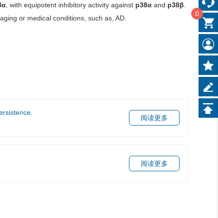
8α
, with equipotent inhibitory activity against
p38α
and
p38β
.
0
aging or medical conditions, such as, AD.
ersistence.
阅读更多
阅读更多