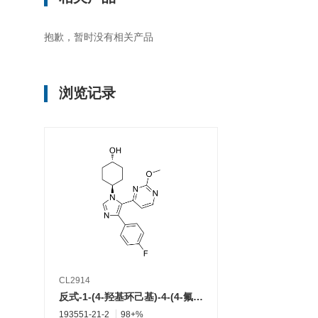
抱歉，暂时没有相关产品
浏览记录
CL2914
反式-1-(4-羟基环己基)-4-(4-氟苯基)-5-(2-甲氧基嘧啶-4-基)咪唑
193551-21-2
98+%