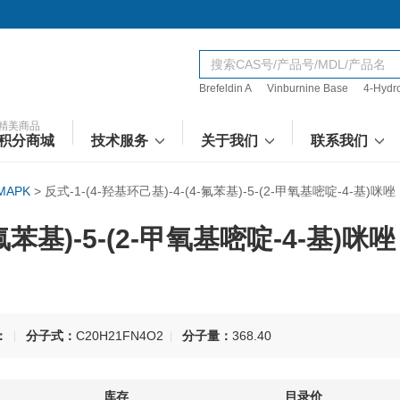
Brefeldin A
Vinburnine Base
4-Hydr
精美商品
积分商城
技术服务
关于我们
联系我们
 MAPK
>
反式-1-(4-羟基环己基)-4-(4-氟苯基)-5-(2-甲氧基嘧啶-4-基)咪唑
-氟苯基)-5-(2-甲氧基嘧啶-4-基)咪唑
：
分子式：
C20H21FN4O2
分子量：
368.40
库存
目录价