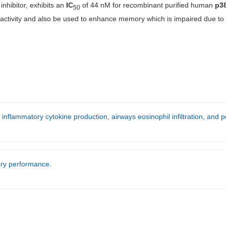
inhibitor, exhibits an
IC
of 44 nM for recombinant purified human
p3
50
 activity and also be used to enhance memory which is impaired due to 
nflammatory cytokine production, airways eosinophil infiltration, and p
ry performance.