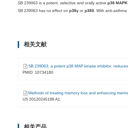
SB 239063 is a potent, selective and orally active
p38 MAPK
SB 239063 has no effect on
p38γ
or
p38δ
. With anti-asthma
相关文献
SB 239063, a potent p38 MAP kinase inhibitor, reduces i
PMID: 10734180
Methods of treating memory loss and enhancing memo
US 20120245188 A1.
相关产品