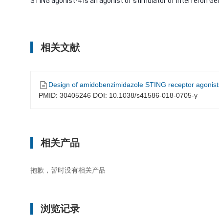
STING agonist-4 is an agonist of stimulator of Interferon Ge
相关文献
Design of amidobenzimidazole STING receptor agonists 
PMID: 30405246 DOI: 10.1038/s41586-018-0705-y
相关产品
抱歉，暂时没有相关产品
浏览记录