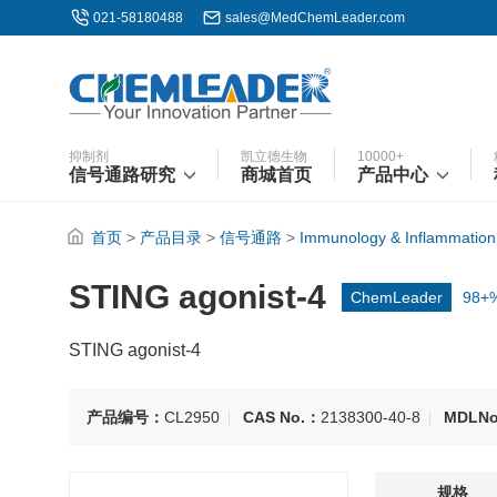
021-58180488
sales@MedChemLeader.com
抑制剂
凯立德生物
10000+
信号通路研究
商城首页
产品中心
首页
>
产品目录
>
信号通路
>
Immunology & Inflammation
STING agonist-4
ChemLeader
98+
STING agonist-4
产品编号：
CL2950
CAS No.：
2138300-40-8
MDLN
规格