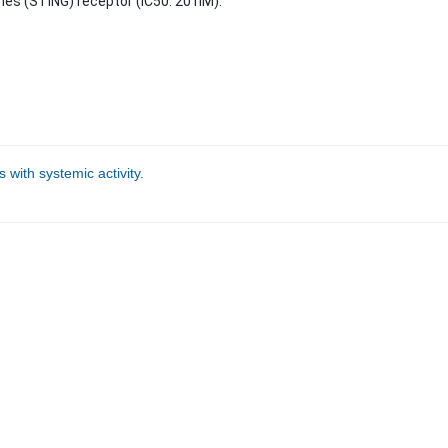
nes (STING) receptor (IC50: 20 nM).
with systemic activity.