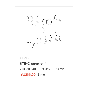
CL2950
STING agonist-4
2138300-40-8
98+%
3-5days
￥1266.00
1 mg