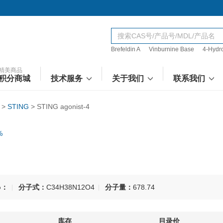
Brefeldin A
Vinburnine Base
4-Hydr
精美商品
积分商城
技术服务
关于我们
联系我们
>
STING
>
STING agonist-4
%
o：
分子式：
C34H38N12O4
分子量：
678.74
库存
目录价