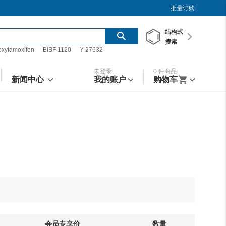
批量订购
结构
式
搜索
oxytamoxifen
BIBF 1120
Y-27632
未登录
0
件商品
新闻中心
我的账户
购物车
会员专享价
数量