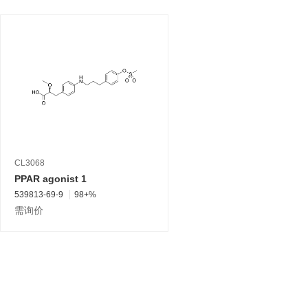
CL3068
PPAR agonist 1
539813-69-9
98+%
需询价