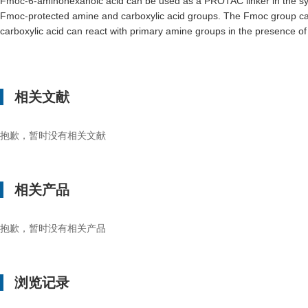
Fmoc-6-aminohexanoic acid can be used as a PROTAC linker in the syn
Fmoc-protected amine and carboxylic acid groups. The Fmoc group can 
carboxylic acid can react with primary amine groups in the presence o
相关文献
抱歉，暂时没有相关文献
相关产品
抱歉，暂时没有相关产品
浏览记录