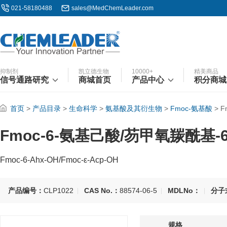
021-58180488
sales@MedChemLeader.com
抑制剂
凯立德生物
10000+
精美商品
信号通路研究
商城首页
产品中心
积分商城
首页
>
产品目录
>
生命科学
>
氨基酸及其衍生物
>
Fmoc-氨基酸
>
F
Fmoc-6-氨基己酸/芴甲氧羰酰基-
Fmoc-6-Ahx-OH/Fmoc-ε-Acp-OH
产品编号：
CLP1022
CAS No.：
88574-06-5
MDLNo：
分子
规格