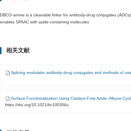
DBCO-amine is a cleavable linker for antibody-drug conjugates (ADCs). 
enables SPAAC with azide-containing molecules.
相关文献
Splicing modulator antibody-drug conjugates and methods of use
Surface Functionalization Using Catalyst-Free Azide−Alkyne Cycl
https://doi.org/10.1021/bc100306u