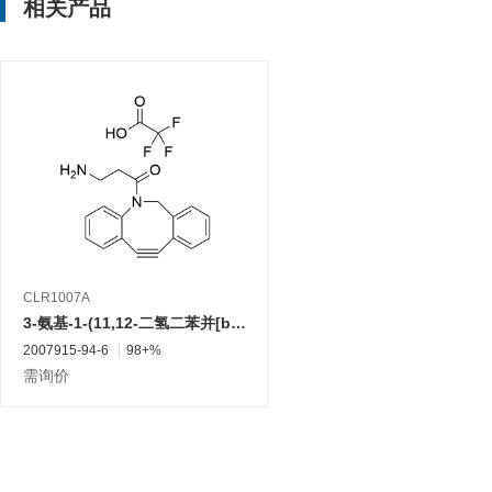
相关产品
CLR1007A
3-氨基-1-(11,12-二氢二苯并[b,f]氮杂环辛炔-5(6H)-基)-1-丙酮 2,2,2-三氟乙酸盐
2007915-94-6
98+%
需询价