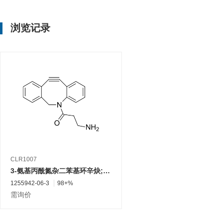
浏览记录
CLR1007
3-氨基丙酰氮杂二苯基环辛炔; 氮杂二苯并环辛炔胺
1255942-06-3
98+%
需询价