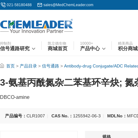
021-58180488
sales@MedChemLeader.com
抑制剂
凯立德生物
10000+
精美商品
信号通路研究
商城首页
产品中心
积分商城
首页
>
产品目录
>
信号通路
>
Antibody-drug Conjugate/ADC Relate
3-氨基丙酰氮杂二苯基环辛炔; 
DBCO-amine
产品编号：
CLR1007
CAS No.：
1255942-06-3
MDLNo：
MFCD
规格