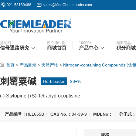
021-58180488
sales@MedChemLeader.com
抑制剂
凯立德生物
10000+
精美商品
信号通路研究
商城首页
产品中心
积分商城
首页
>
产品目录
>
天然产物
>
Nitrogen-containing Compounds 
刺罂粟碱
Herbleader
98+%
(-)-Stylopine | (S)-Tetrahydrocoptisine
产品编号：
HL1665B
CAS No.：
84-39-9
MDLNo：
分子式：
规格