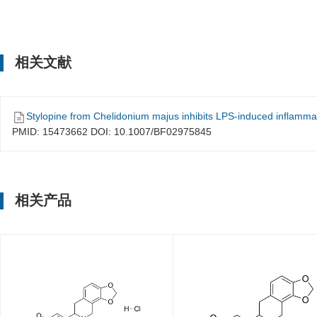
相关文献
Stylopine from Chelidonium majus inhibits LPS-induced inflamma
PMID: 15473662 DOI: 10.1007/BF02975845
相关产品