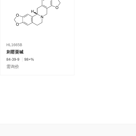
HL1665B
刺罂粟碱
84-39-9
98+%
需询价