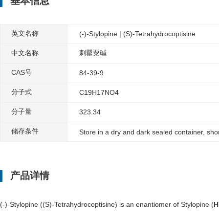
基本信息
英文名称
(-)-Stylopine | (S)-Tetrahydrocoptisine
中文名称
刺罂粟碱
CAS号
84-39-9
分子式
C19H17NO4
分子量
323.34
储存条件
Store in a dry and dark sealed container, sh
产品详情
(-)-Stylopine ((S)-Tetrahydrocoptisine) is an enantiomer of Stylopine (
H