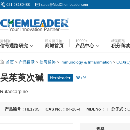
021-58180488
sales@MedChemLeader.com
抑制剂
凯立德生物
10000+
精美商品
信号通路研究
商城首页
产品中心
积分商城
首页
>
产品目录
>
信号通路
>
Immunology & Inflammation
>
COX(Cy
吴茱萸次碱
Herbleader
98+%
Rutaecarpine
产品编号：
HL1795
CAS No.：
84-26-4
MDLNo：
分子式：
C
规格