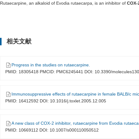
Rutaecarpine, an alkaloid of
Evodia rutaecarpa
, is an inhibitor of
COX-
相关文献
Progress in the studies on rutaecarpine.
PMID: 18305418 PMCID: PMC6245441 DOI: 10.3390/molecules13
Immunosuppressive effects of rutaecarpine in female BALB/c mic
PMID: 16412592 DOI: 10.1016/j.toxlet.2005.12.005
A new class of COX-2 inhibitor, rutaecarpine from Evodia rutaeca
PMID: 10669112 DOI: 10.1007/s000110050512