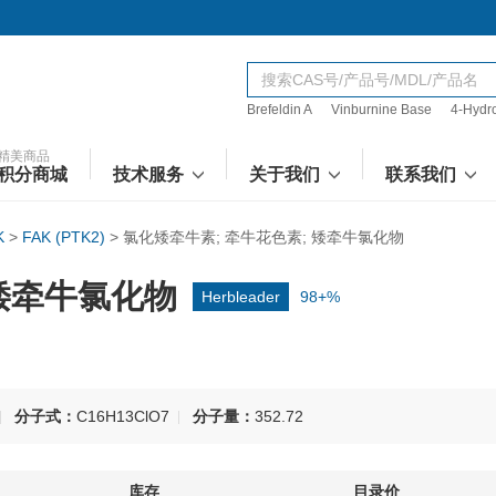
Brefeldin A
Vinburnine Base
4-Hydr
精美商品
积分商城
技术服务
关于我们
联系我们
K
>
FAK (PTK2)
>
氯化矮牵牛素; 牵牛花色素; 矮牵牛氯化物
 矮牵牛氯化物
Herbleader
98+%
分子式：
C16H13ClO7
分子量：
352.72
库存
目录价