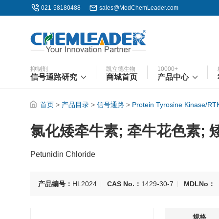
021-58180488
sales@MedChemLeader.com
抑制剂
凯立德生物
10000+
信号通路研究
商城首页
产品中心
首页
>
产品目录
>
信号通路
>
Protein Tyrosine Kinase/RT
氯化矮牵牛素; 牵牛花色素;
Petunidin Chloride
产品编号：
HL2024
CAS No.：
1429-30-7
MDLNo：
规格