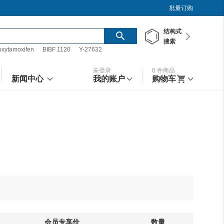
批量订购
结构
式
搜索
oxytamoxifen
BIBF 1120
Y-27632
未登录
0
件商品
新闻中心
我的账户
购物车
会员专享价
数量