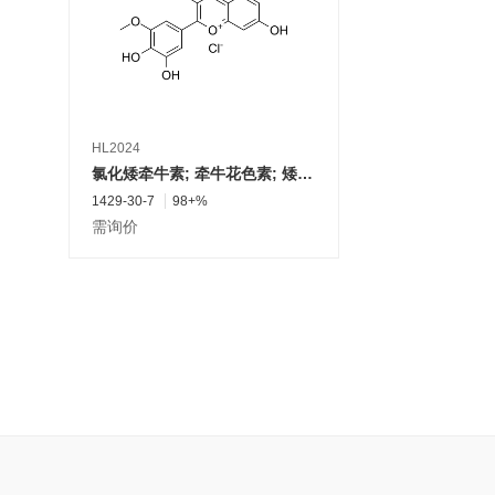
HL2024
氯化矮牵牛素; 牵牛花色素; 矮牵牛氯化物
1429-30-7
98+%
需询价