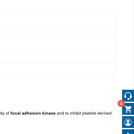
0
ity of
focal adhesion kinase
and to inhibit platelet-derived