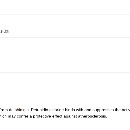
氯化物
 from
delphinidin
. Petunidin chloride binds with and suppresses the activ
ich may confer a protective effect against atherosclerosis.