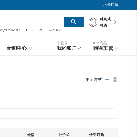
批量订购
结构
式
搜索
oxytamoxifen
BIBF 1120
Y-27632
未登录
0
件商品
新闻中心
我的账户
购物车
显示方式
价格
分子式
快速订购