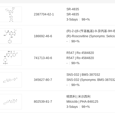
SR-4835
2387704-62-1
SR-4835
3-5days
98+%
186692-46-6
-
98+%
R547 | Ro 4584820
741713-40-6
R547 | Ro 4584820
-
98+%
SNS-032 | BMS-387032
345627-80-7
SNS-032 (Synonyms: BMS-38703
-
98+%
嘧西利 | 米尔西利
802539-81-7
Milciclib | PHA-848125
3-5days
98+%