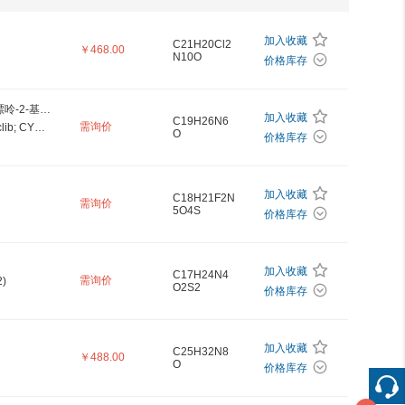
加入收藏
C21H20Cl2
￥468.00
N10O
价格库存
(R)-2-((6-(苄基氨基)-9-异丙基-9H-嘌呤-2-基)氨基)丁-1-醇
加入收藏
C19H26N6
需询价
(R)-Roscovitine (Synonyms: Seliciclib; CYC202,细胞周期蛋白B激酶抑制剂;塞利西利)
O
价格库存
加入收藏
C18H21F2N
需询价
5O4S
价格库存
加入收藏
C17H24N4
需询价
2)
O2S2
价格库存
加入收藏
C25H32N8
￥488.00
O
价格库存