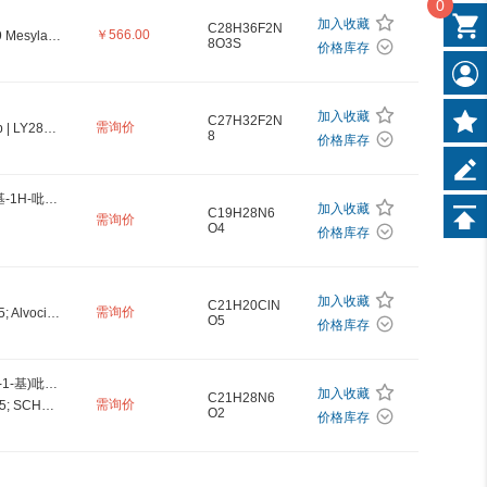
0
加入收藏
C28H36F2N
￥566.00
Abemaciclib Mesylate | LY2835219 Mesylate) | Abemaciclib Methanesulfonate
8O3S
价格库存
加入收藏
C27H32F2N
需询价
LY2835219 free base | Abemaciclib | LY2835219
8
价格库存
(1R,3S)-3-(5-(3-(甲氧基甲基)-1-甲基-1H-吡唑-5-甲酰胺基)-1H-吡唑-3-基)环戊基异丙基氨基甲酸酯
加入收藏
C19H28N6
需询价
O4
价格库存
加入收藏
C21H20ClN
需询价
Flavopiridol (Synonyms: HMR-1275; Alvocidib; L86-8275; NSC 649890)
O5
价格库存
(S)-3-(((3-乙基-5-(2-(2-羟乙基)哌啶-1-基)吡唑并[1,5-a]嘧啶-7-基)氨基)甲基)吡啶 1-氧化物
加入收藏
C21H28N6
需询价
Dinaciclib (Synonyms: SCH 727965; SCH727965; PS-095760)
O2
价格库存