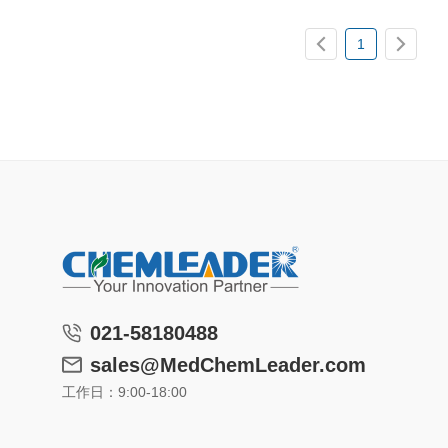
1
021-58180488
sales@MedChemLeader.com
工作日：9:00-18:00