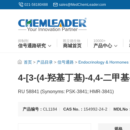
021-58180488
sales@MedChemLeader.com
抑制剂
凯立德生物
10000+
信号通路研究
商城首页
产品中心
首页
>
产品目录
>
信号通路
>
Endocrinology & Hormones
4-[3-(4-羟基丁基)-4,4-二
RU 58841 (Synonyms: PSK-3841; HMR-3841)
产品编号：
CL1184
CAS No.：
154992-24-2
MDLNo
规格