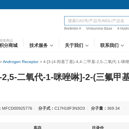
Brefeldin A
Vinburnine Base
4-Hydr
精美商品
积分商城
技术服务
关于我们
联系我们
>
Androgen Receptor
>
4-[3-(4-羟基丁基)-4,4-二甲基-2,5-二氧代-1-
甲基-2,5-二氧代-1-咪唑啉]-2-(三氟
：
MFCD00925776
分子式：
C17H18F3N3O3
分子量：
369.34
库存
目录价