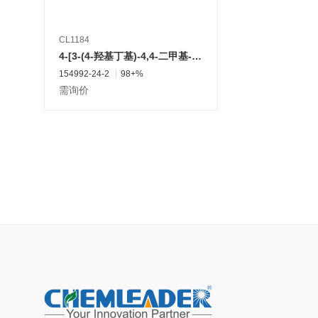
CL1184
4-[3-(4-羟基丁基)-4,4-二甲基-2,5-二氧代-1-咪唑啉]-2-(三氟甲基)苯甲腈
154992-24-2
98+%
需询价