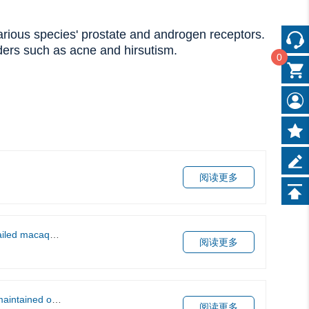
various species' prostate and androgen receptors.
rders such as acne and hirsutism.
0
阅读更多
ed macaques.
阅读更多
ioned nude mice
阅读更多