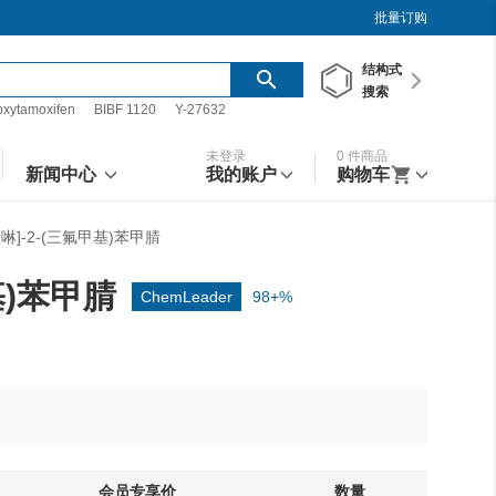
批量订购
结构
式
搜索
oxytamoxifen
BIBF 1120
Y-27632
未登录
0
件商品
新闻中心
我的账户
购物车
咪唑啉]-2-(三氟甲基)苯甲腈
甲基)苯甲腈
ChemLeader
98+%
会员专享价
数量