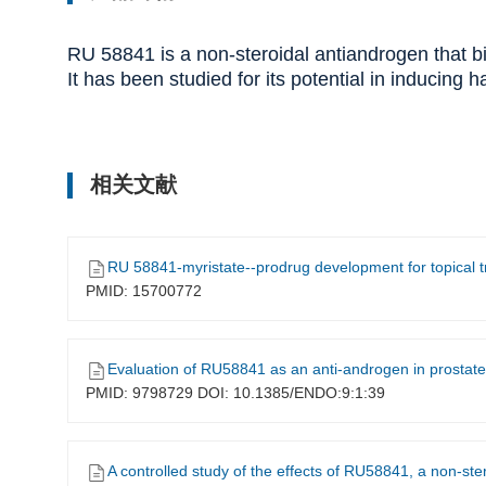
RU 58841 is a non-steroidal antiandrogen that bi
It has been studied for its potential in inducin
相关文献
RU 58841-myristate--prodrug development for topical t
PMID: 15700772
Evaluation of RU58841 as an anti-androgen in prostate PC
PMID: 9798729 DOI: 10.1385/ENDO:9:1:39
A controlled study of the effects of RU58841, a non-steroidal antiand