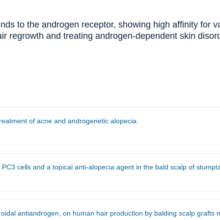
nds to the androgen receptor, showing high affinity for 
g hair regrowth and treating androgen-dependent skin diso
reatment of acne and androgenetic alopecia.
3 cells and a topical anti-alopecia agent in the bald scalp of stumptail
rogen, on human hair production by balding scalp grafts maintained on testosterone-condit