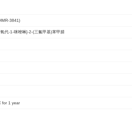
 HMR-3841)
5-二氧代-1-咪唑啉]-2-(三氟甲基)苯甲腈
C for 1 year