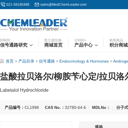
021-58180488
sales@MedChemLeader.com
抑制剂
凯立德生物
10000+
精美商品
信号通路研究
商城首页
产品中心
积分商城
首页
>
产品目录
>
信号通路
>
Endocrinology & Hormones
>
Androg
盐酸拉贝洛尔/柳胺苄心定/拉贝洛
Labetalol Hydrochloride
产品编号：
CL1998
CAS No.：
32780-64-6
MDLNo：
分子
规格