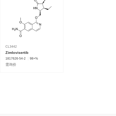
CL3442
Zimlovisertib
1817626-54-2
98+%
需询价