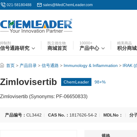
021-58180488
sales@MedChemLeader.com
抑制剂
凯立德生物
10000+
精美商品
信号通路研究
商城首页
产品中心
积分商城
首页
>
产品目录
>
信号通路
>
Immunology & Inflammation
>
IRAK
Zimlovisertib
ChemLeader
98+%
Zimlovisertib (Synonyms: PF-06650833)
产品编号：
CL3442
CAS No.：
1817626-54-2
MDLNo：
分
规格