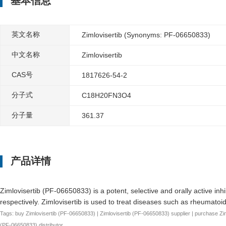
基本信息
英文名称
Zimlovisertib (Synonyms: PF-06650833)
中文名称
Zimlovisertib
CAS号
1817626-54-2
分子式
C18H20FN3O4
分子量
361.37
产品详情
Zimlovisertib (PF-06650833) is a potent, selective and orally active in
respectively. Zimlovisertib is used to treat diseases such as rheumatoi
Tags: buy Zimlovisertib (PF-06650833) | Zimlovisertib (PF-06650833) supplier | purchase Zim
(PF-06650833) distributor