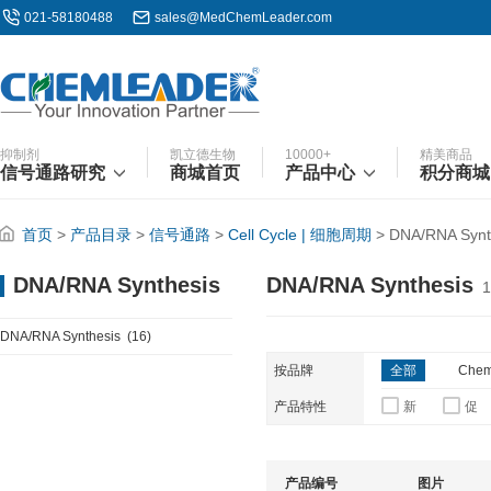
021-58180488
sales@MedChemLeader.com
抑制剂
凯立德生物
10000+
精美商品
信号通路研究
商城首页
产品中心
积分商城
首页
>
产品目录
>
信号通路
>
Cell Cycle | 细胞周期
>
DNA/RNA Synt
DNA/RNA Synthesis
DNA/RNA Synthesis
1
DNA/RNA Synthesis
(16)
按品牌
全部
Chem
产品特性
新
促
产品编号
图片